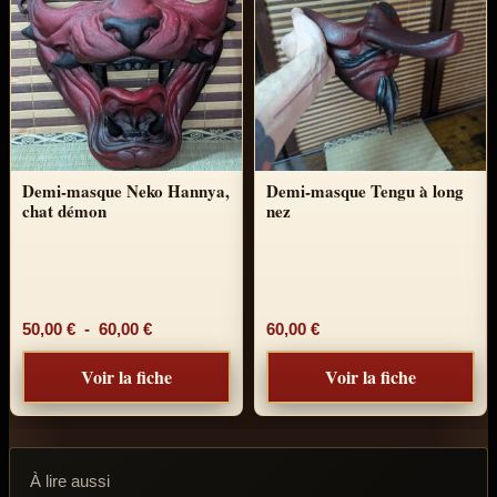
Demi-masque Neko Hannya,
Demi-masque Tengu à long
chat démon
nez
Plage de prix : 50,00 € à 60,00 €
50,00
€
-
60,00
€
60,00
€
Voir la fiche
Voir la fiche
À lire aussi