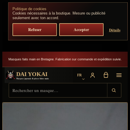
Aller au contenu
Politique de cookies
Cookies nécessaires à la boutique. Mesure ou publicité
seulement avec ton accord.
Refuser
Accepter
Détails
Masques faits main en Bretagne. Fabrication sur commande et expédition suivie.
DAI YOKAI
FR
Choisir la langue
Masques japonais & pièces faites main
Rechercher sur Dai Yokai
Type de résultat