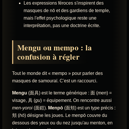
Les expressions féroces s'inspirent des
masques de nō et des gardiens de temple,
mais l'effet psychologique reste une
interprétation, pas une doctrine écrite.
Mengu ou mempo : la
confusion à régler
Tout le monde dit « mempo » pour parler des
masques de samouraï. C'est un raccourci.
Mengu
(面具) est le terme générique : 面 (
men
) =
visage, 具 (
gu
) = équipement. On rencontre aussi
men-yoroi
(面鎧).
Menpō
(面頬) est un type précis :
頬 (
hō
) désigne les joues. Le menpō couvre du
dessous des yeux ou du nez jusqu'au menton, en