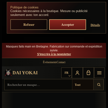
Aller au contenu
Politique de cookies
Cookies nécessaires à la boutique. Mesure ou publicité
seulement avec ton accord.
Refuser
Accepter
Détails
Masques faits main en Bretagne. Fabrication sur commande et expédition
suivie.
S’inscrire à la newsletter
Événements
Contact
DAI YOKAI
FR
Choisir la langue
Rechercher sur Dai Yokai
Type de résultat