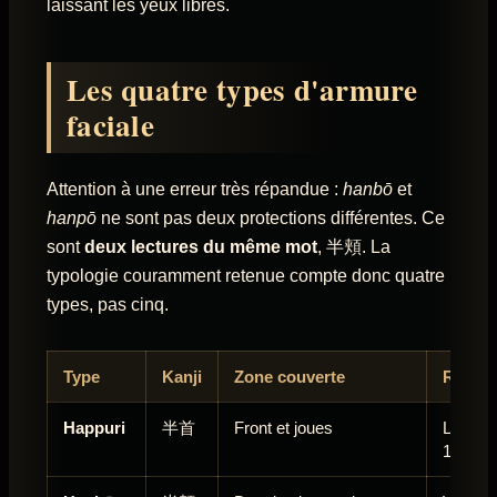
laissant les yeux libres.
Les quatre types d'armure
faciale
Attention à une erreur très répandue :
hanbō
et
hanpō
ne sont pas deux protections différentes. Ce
sont
deux lectures du même mot
, 半頬. La
typologie couramment retenue compte donc quatre
types, pas cinq.
Type
Kanji
Zone couverte
Remar
Happuri
半首
Front et joues
La form
10e-11e