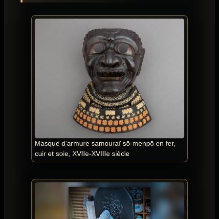
Masque d’armure samouraï sō-menpō en fer,
cuir et soie, XVIIe-XVIIIe siècle