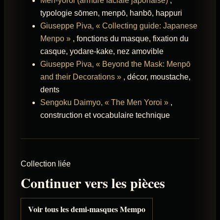
Men-yoroi (armure faciale japonaise)
,
typologie sōmen, menpō, hanbō, happuri
Giuseppe Piva, « Collecting guide: Japanese
Menpo »
, fonctions du masque, fixation du
casque, yodare-kake, nez amovible
Giuseppe Piva, « Beyond the Mask: Menpō
and their Decorations »
, décor, moustache,
dents
Sengoku Daimyo, « The Men Yoroi »
,
construction et vocabulaire technique
Collection liée
Continuer vers les pièces
Voir tous les demi-masques Mempo