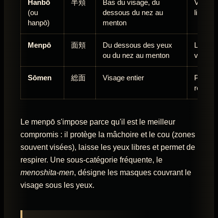
Hanbō
半頬
Bas du visage, du
Version
(ou
dessous du nez au
libre
hanpō)
menton
Menpō
面頬
Du dessous des yeux
Le stan
ou du nez au menton
vision 
Sōmen
総面
Visage entier
Protect
réduite
Le menpō s'impose parce qu'il est le meilleur
compromis : il protège la mâchoire et le cou (zones
souvent visées), laisse les yeux libres et permet de
respirer. Une sous-catégorie fréquente, le
menoshita-men
, désigne les masques couvrant le
visage sous les yeux.