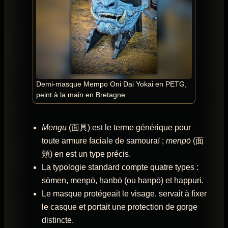
Demi-masque Mempo Oni Dai Yokai en PETG,
peint à la main en Bretagne
Mengu
(面具) est le terme générique pour
toute armure faciale de samouraï ;
menpō
(面
頬) en est un type précis.
La typologie standard compte quatre types :
sōmen, menpō, hanbō (ou hanpō) et happuri.
Le masque protégeait le visage, servait à fixer
le casque et portait une protection de gorge
distincte.