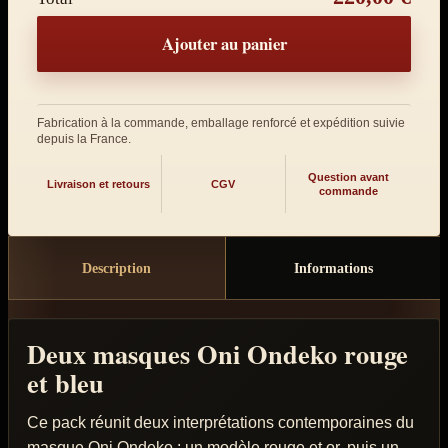
Ajouter au panier
Fabrication à la commande, emballage renforcé et expédition suivie
depuis la France.
Question avant
Livraison et retours
CGV
commande
Description
Informations
Deux masques Oni Ondeko rouge
et bleu
Ce pack réunit deux interprétations contemporaines du
masque Oni Ondeko : un modèle rouge et or, puis un