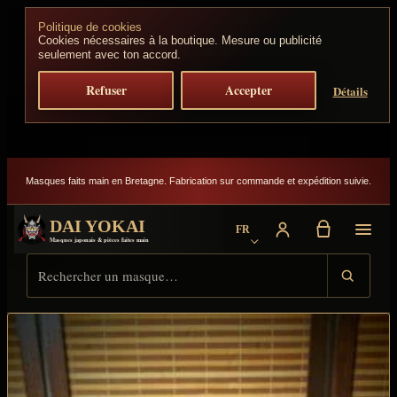
Aller au contenu
Politique de cookies
Cookies nécessaires à la boutique. Mesure ou publicité
seulement avec ton accord.
Refuser
Accepter
Détails
Masques faits main en Bretagne. Fabrication sur commande et expédition suivie.
DAI YOKAI
FR
Choisir la langue
Masques japonais & pièces faites main
Rechercher sur Dai Yokai
Type de résultat